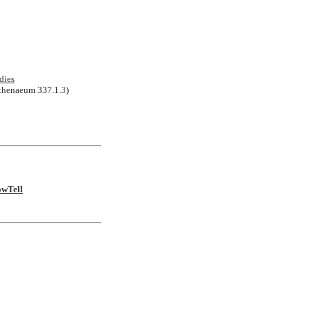
dies
Athenaeum 337.1.3)
owTell