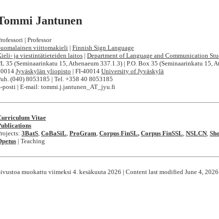
Tommi Jantunen
rofessori | Professor
uomalainen viittomakieli
|
Finnish Sign Language
ieli- ja viestintätieteiden laitos
|
Department of Language and Communication Stu
L 35 (Seminaarinkatu 15, Athenaeum 337.1.3) | P.O. Box 35 (Seminaarinkatu 15, 
40014
Jyväskylän yliopisto
| FI-40014
University of Jyväskylä
uh. (040) 8053185 | Tel. +358 40 8053185
-posti | E-mail: tommi.j.jantunen_AT_jyu.fi
Curriculum Vitae
ublications
rojects:
3BatS
,
CoBaSiL
,
ProGram
,
Corpus FinSL
,
Corpus FinSSL
,
NSLCN
,
Sh
Opetus
| Teaching
ivustoa muokattu viimeksi 4. kesäkuuta 2026 | Content last modified June 4, 2026