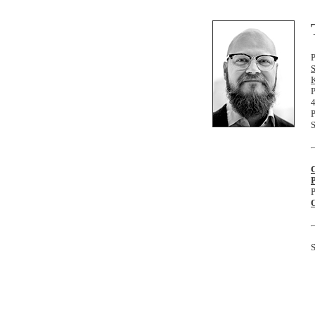
P
S
K
P
P
S
P
P
S